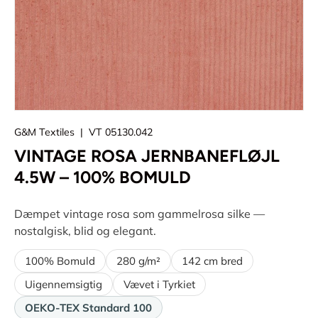
G&M Textiles
|
VT 05130.042
VINTAGE ROSA JERNBANEFLØJL
4.5W – 100% BOMULD
Dæmpet vintage rosa som gammelrosa silke —
nostalgisk, blid og elegant.
100% Bomuld
280 g/m²
142 cm bred
Uigennemsigtig
Vævet i Tyrkiet
OEKO-TEX Standard 100