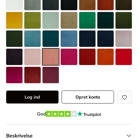
Log ind
Opret konto
God
Beskrivelse