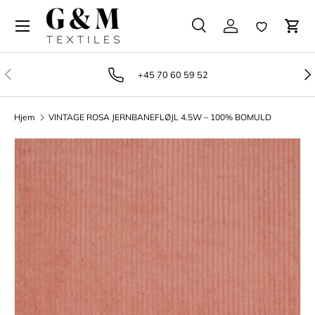
Gå til indhold
Søg
Log på
Favoritter
Vog
Søg
Produkttype
Alle
Tidligere
Næ
+45 70 60 59 52
Hjem
VINTAGE ROSA JERNBANEFLØJL 4.5W – 100% BOMULD