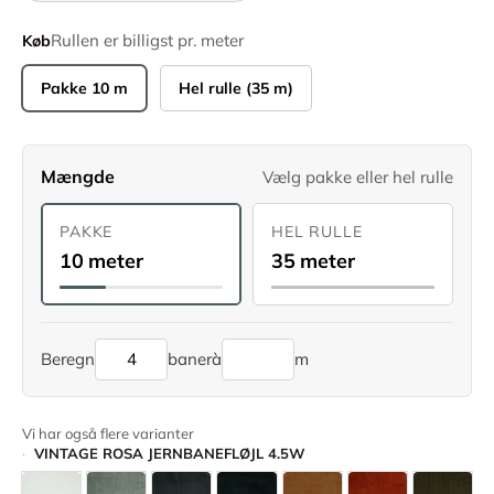
Rullen er billigst pr. meter
Køb
Pakke 10 m
Hel rulle (35 m)
Mængde
Vælg pakke eller hel rulle
PAKKE
HEL RULLE
10 meter
35 meter
Beregn
baner
à
m
Vi har også flere varianter
VINTAGE ROSA JERNBANEFLØJL 4.5W