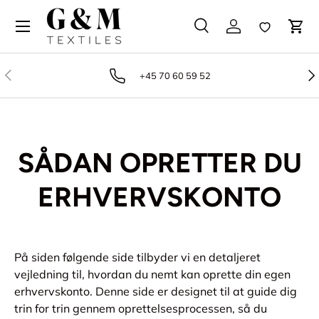
Gå til indhold
Søg
Log på
Favoritter
Vog
Søg
Produkttype
Alle
Tidligere
Næ
+45 70 60 59 52
SÅDAN OPRETTER DU
ERHVERVSKONTO
På siden følgende side tilbyder vi en detaljeret
vejledning til, hvordan du nemt kan oprette din egen
erhvervskonto. Denne side er designet til at guide dig
trin for trin gennem oprettelsesprocessen, så du