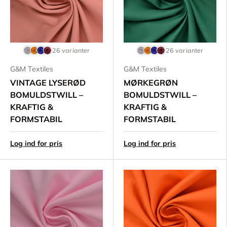
26 varianter
26 varianter
G&M Textiles
G&M Textiles
VINTAGE LYSERØD
MØRKEGRØN
BOMULDSTWILL –
BOMULDSTWILL –
KRAFTIG &
KRAFTIG &
FORMSTABIL
FORMSTABIL
Log ind for pris
Log ind for pris