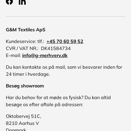
Facebook
LinkedIn
G&M Textiles ApS
Kundeservice: tlf.:
+45 70 60 59 52
CVR / VAT NR.: DK41584734
E-mail:
info@g-merhverv.dk
Du kan kontakte os på mail, som vi besvarer inden for
24 timer i hverdage.
Besøg showroom
Har du behov for at møde os fysisk? Du kan altid
besøge os efter aftale på adressen:
Oktobervej 51C,
8210 Aarhus V
Danmark