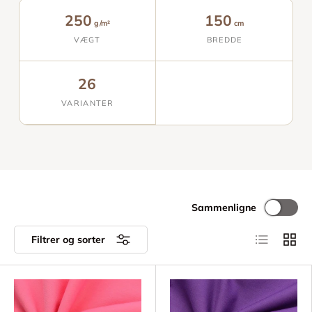
250
150
g/m²
cm
VÆGT
BREDDE
26
VARIANTER
Sammenligne
Liste
Gitter
Filtrer og sorter