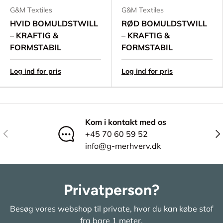
G&M Textiles
G&M Textiles
HVID BOMULDSTWILL
RØD BOMULDSTWILL
– KRAFTIG &
– KRAFTIG &
FORMSTABIL
FORMSTABIL
Log ind for pris
Log ind for pris
Kom i kontakt med os
Tidligere
Næ
+45 70 60 59 52
info@g-merhverv.dk
Privatperson?
Besøg vores webshop til private, hvor du kan købe stof
fra bare 1 meter.