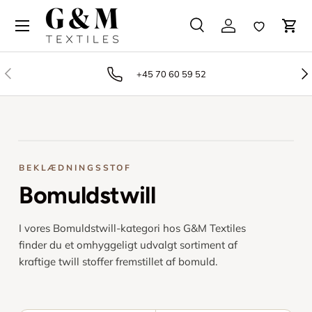
Gå til indhold
Søg
Log på
Favoritter
Vog
Søg
Produkttype
Alle
Tidligere
Næ
+45 70 60 59 52
BEKLÆDNINGSSTOF
Bomuldstwill
I vores Bomuldstwill-kategori hos G&M Textiles
finder du et omhyggeligt udvalgt sortiment af
kraftige twill stoffer fremstillet af bomuld.