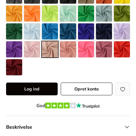
Log ind
Opret konto
God
Beskrivelse