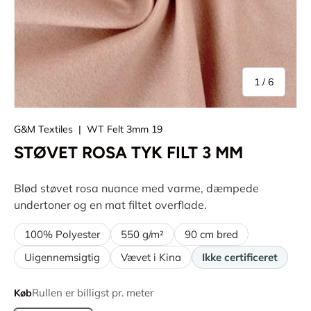
af
1
/
6
G&M Textiles
|
WT Felt 3mm 19
STØVET ROSA TYK FILT 3 MM
Blød støvet rosa nuance med varme, dæmpede
undertoner og en mat filtet overflade.
100% Polyester
550 g/m²
90 cm bred
Uigennemsigtig
Vævet i Kina
Ikke certificeret
Rullen er billigst pr. meter
Køb