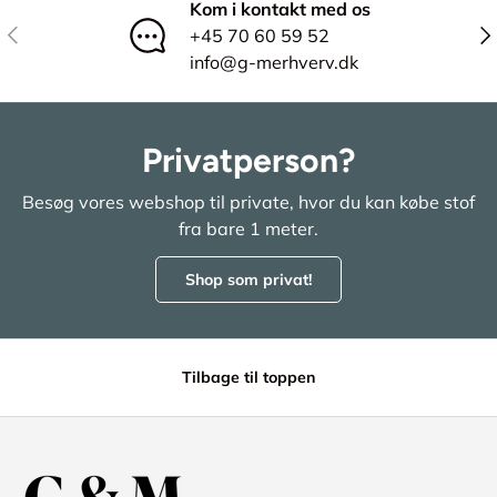
Kom i kontakt med os
Tidligere
Næ
+45 70 60 59 52
info@g-merhverv.dk
Privatperson?
Besøg vores webshop til private, hvor du kan købe stof
fra bare 1 meter.
Shop som privat!
Tilbage til toppen