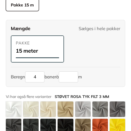
Pakke 15 m
Mængde
Sælges i hele pakker
PAKKE
15 meter
Beregn
baner
à
m
Vi har også flere varianter
STØVET ROSA TYK FILT 3 MM