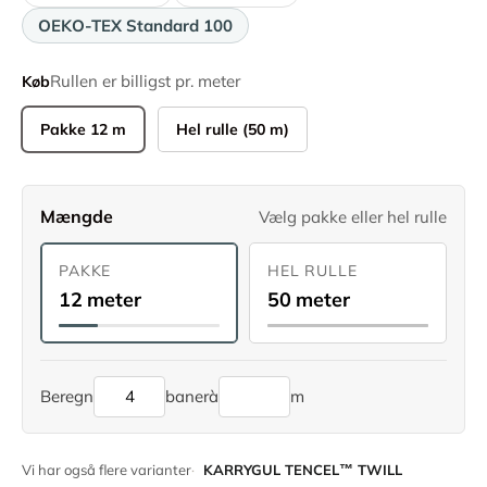
OEKO-TEX Standard 100
Rullen er billigst pr. meter
Køb
Pakke 12 m
Hel rulle (50 m)
Mængde
Vælg pakke eller hel rulle
PAKKE
HEL RULLE
12 meter
50 meter
Beregn
baner
à
m
Vi har også flere varianter
KARRYGUL TENCEL™ TWILL