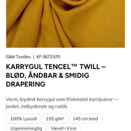
G&M Textiles
|
KF 0672.570
KARRYGUL TENCEL™ TWILL –
BLØD, ÅNDBAR & SMIDIG
DRAPERING
Varm, krydret karrygul som friskmalet karripulver —
jordet, indbydende og rustik.
100% Lyocell
155 g/m²
145 cm bred
Uigennemsigtig
Vævet i Kina