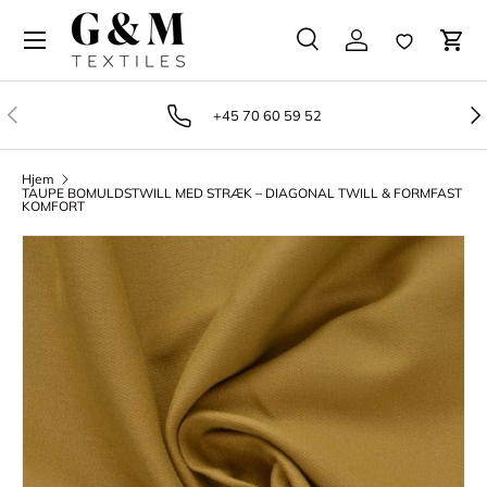
Gå til indhold
Søg
Log på
Favoritter
Vog
Søg
Produkttype
Alle
Tidligere
Næ
+45 70 60 59 52
Hjem
TAUPE BOMULDSTWILL MED STRÆK – DIAGONAL TWILL & FORMFAST
KOMFORT