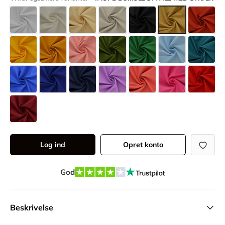
Log ind
Opret konto
God
Beskrivelse