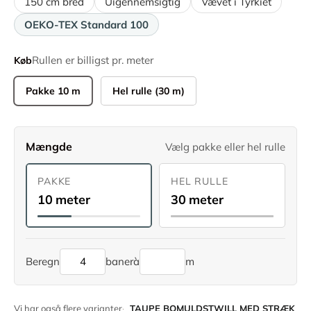
150 cm bred
Uigennemsigtig
Vævet i Tyrkiet
OEKO-TEX Standard 100
Rullen er billigst pr. meter
Køb
Pakke 10 m
Hel rulle (30 m)
Mængde
Vælg pakke eller hel rulle
PAKKE
HEL RULLE
10 meter
30 meter
Beregn
baner
à
m
Vi har også flere varianter
TAUPE BOMULDSTWILL MED STRÆK