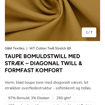
af
1
/
7
G&M Textiles
|
WT Cotton Twill Stretch 69
TAUPE BOMULDSTWILL MED
STRÆK – DIAGONAL TWILL &
FORMFAST KOMFORT
Varm, blød taupe tone med diagonalt vævet, let
strækbar overfladestruktur – sofistikeret og tidløs.
97% Bomuld, 3% Elastan
250 g/m²