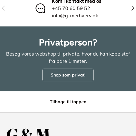
Kom i kontakt med os
Tidligere
Næ
+45 70 60 59 52
info@g-merhverv.dk
Privatperson?
Besøg vores webshop til private, hvor du kan købe stof
fra bare 1 meter.
Shop som privat!
Tilbage til toppen