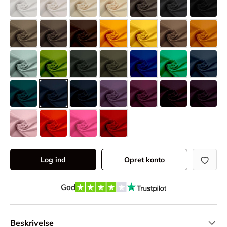
Log ind
Opret konto
God
Beskrivelse