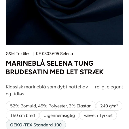
G&M Textiles
|
KF 0307.605 Selena
MARINEBLÅ SELENA TUNG
BRUDESATIN MED LET STRÆK
Klassisk marineblå som dybt nattehav — rolig, elegant
og tidløs.
52% Bomuld, 45% Polyester, 3% Elastan
240 g/m²
150 cm bred
Uigennemsigtig
Vævet i Tyrkiet
OEKO-TEX Standard 100