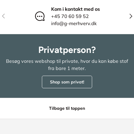
Kom i kontakt med os
Tidligere
Næ
+45 70 60 59 52
info@g-merhverv.dk
Privatperson?
Besøg vores webshop til private, hvor du kan købe stof
fra bare 1 meter.
Shop som privat!
Tilbage til toppen