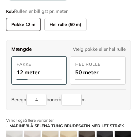
Rullen er billigst pr. meter
Køb
Pakke 12 m
Hel rulle (50 m)
Mængde
Vælg pakke eller hel rulle
PAKKE
HEL RULLE
12 meter
50 meter
Beregn
baner
à
m
Vi har også flere varianter
MARINEBLÅ SELENA TUNG BRUDESATIN MED LET STRÆK