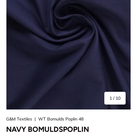
af
1
/
10
G&M Textiles
|
WT Bomulds Poplin 48
NAVY BOMULDSPOPLIN