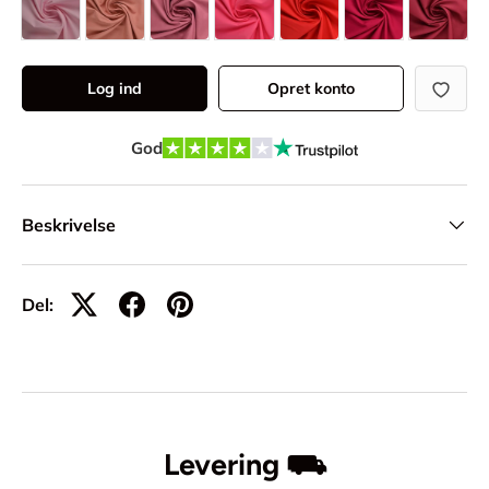
Log ind
Opret konto
God
Beskrivelse
Del:
Levering ⛟