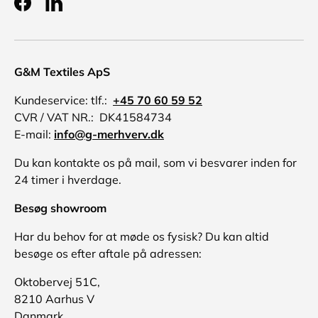
Facebook
LinkedIn
G&M Textiles ApS
Kundeservice: tlf.:
+45 70 60 59 52
CVR / VAT NR.: DK41584734
E-mail:
info@g-merhverv.dk
Du kan kontakte os på mail, som vi besvarer inden for
24 timer i hverdage.
Besøg showroom
Har du behov for at møde os fysisk? Du kan altid
besøge os efter aftale på adressen:
Oktobervej 51C,
8210 Aarhus V
Danmark