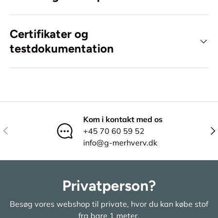
Certifikater og
testdokumentation
Kom i kontakt med os
Tidligere
Næ
+45 70 60 59 52
info@g-merhverv.dk
Privatperson?
Besøg vores webshop til private, hvor du kan købe stof
fra bare 1 meter.