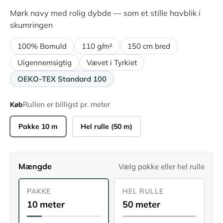
Mørk navy med rolig dybde — som et stille havblik i
skumringen
100% Bomuld
110 g/m²
150 cm bred
Uigennemsigtig
Vævet i Tyrkiet
OEKO-TEX Standard 100
Rullen er billigst pr. meter
Køb
Pakke 10 m
Hel rulle (50 m)
Mængde
Vælg pakke eller hel rulle
PAKKE
HEL RULLE
10 meter
50 meter