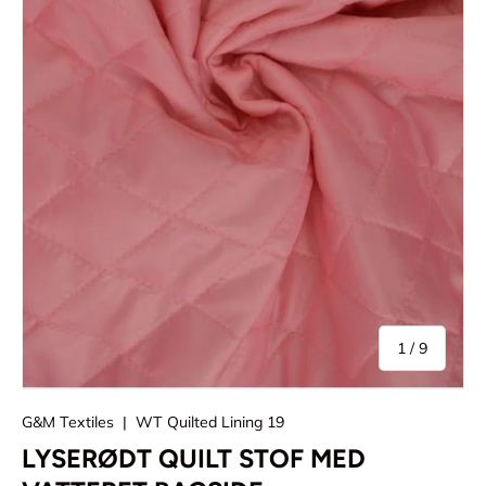
af
1
/
9
G&M Textiles
|
WT Quilted Lining 19
LYSERØDT QUILT STOF MED