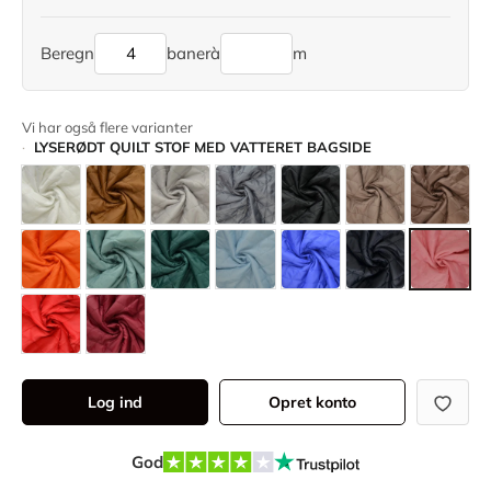
Beregn
baner
à
m
Vi har også flere varianter
LYSERØDT QUILT STOF MED VATTERET BAGSIDE
Log ind
Opret konto
God