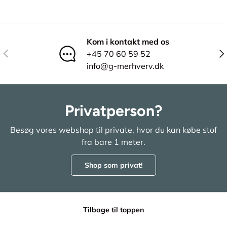
Kom i kontakt med os
Tidligere
Næ
+45 70 60 59 52
info@g-merhverv.dk
Privatperson?
Besøg vores webshop til private, hvor du kan købe stof
fra bare 1 meter.
Shop som privat!
Tilbage til toppen