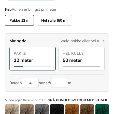
Rullen er billigst pr. meter
Køb
Pakke 12 m
Hel rulle (50 m)
Mængde
Vælg pakke eller hel rulle
PAKKE
HEL RULLE
12 meter
50 meter
Beregn
baner
à
m
Vi har også flere varianter
GRÅ BOMULDSVELOUR MED STRÆK