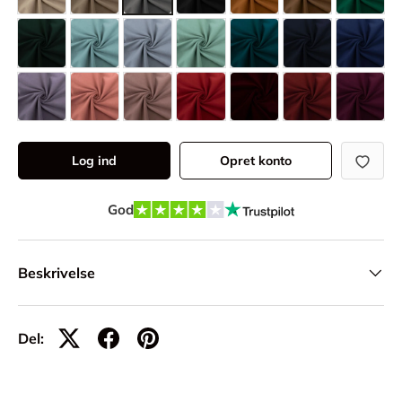
Log ind
Opret konto
God
Beskrivelse
Del: