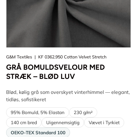
G&M Textiles
|
KF 0362.950 Cotton Velvet Stretch
GRÅ BOMULDSVELOUR MED
STRÆK – BLØD LUV
Blød, kølig grå som overskyet vinterhimmel — elegant,
tidløs, sofistikeret
95% Bomuld, 5% Elastan
230 g/m²
140 cm bred
Uigennemsigtig
Vævet i Tyrkiet
OEKO-TEX Standard 100